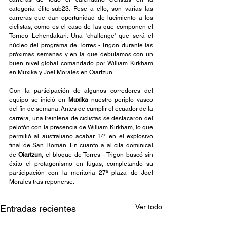
categoría élite-sub23. Pese a ello, son varias las 
carreras que dan oportunidad de lucimiento a los 
ciclistas, como es el caso de las que componen el 
Torneo Lehendakari. Una 'challenge' que será el 
núcleo del programa de Torres - Trigon durante las 
próximas semanas y en la que debutamos con un 
buen nivel global comandado por William Kirkham 
en Muxika y Joel Morales en Oiartzun.
Con la participación de algunos corredores del 
equipo se inició en 
Muxika 
nuestro periplo vasco 
del fin de semana. Antes de cumplir el ecuador de la 
carrera, una treintena de ciclistas se destacaron del 
pelotón con la presencia de William Kirkham, lo que 
permitió al australiano acabar 14º en el explosivo 
final de San Román. En cuanto a al cita dominical 
de 
Oiartzun, 
el bloque de Torres - Trigon buscó sin 
éxito el protagonismo en fugas, completando su 
participación con la meritoria 27ª plaza de Joel 
Morales tras reponerse.
Ver todo
Entradas recientes