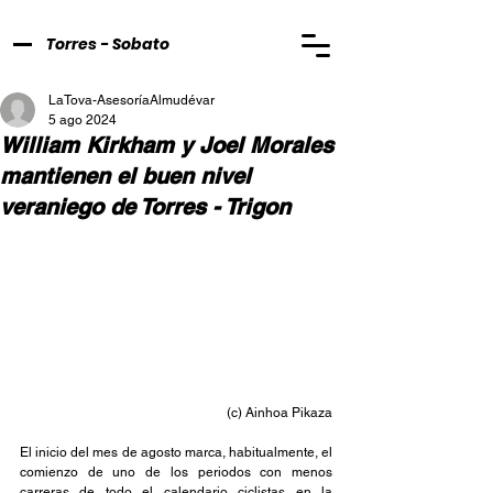
Torres - Sobato
LaTova-AsesoríaAlmudévar
5 ago 2024
William Kirkham y Joel Morales
mantienen el buen nivel
veraniego de Torres - Trigon
(c) Ainhoa Pikaza
El inicio del mes de agosto marca, habitualmente, el 
comienzo de uno de los periodos con menos 
carreras de todo el calendario ciclistas en la 