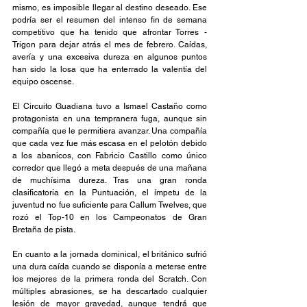
mismo, es imposible llegar al destino deseado. Ese 
podría ser el resumen del intenso fin de semana 
competitivo que ha tenido que afrontar Torres - 
Trigon para dejar atrás el mes de febrero. Caídas, 
avería y una excesiva dureza en algunos puntos 
han sido la losa que ha enterrado la valentía del 
equipo oscense.
El Circuito Guadiana tuvo a Ismael Castaño como 
protagonista en una tempranera fuga, aunque sin 
compañía que le permitiera avanzar. Una compañía 
que cada vez fue más escasa en el pelotón debido 
a los abanicos, con Fabricio Castillo como único 
corredor que llegó a meta después de una mañana 
de muchísima dureza. Tras una gran ronda 
clasificatoria en la Puntuación, el ímpetu de la 
juventud no fue suficiente para Callum Twelves, que 
rozó el Top-10 en los Campeonatos de Gran 
Bretaña de pista.
En cuanto a la jornada dominical, el británico sufrió 
una dura caída cuando se disponía a meterse entre 
los mejores de la primera ronda del Scratch. Con 
múltiples abrasiones, se ha descartado cualquier 
lesión de mayor gravedad, aunque tendrá que 