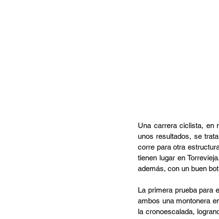
Una carrera ciclista, en
unos resultados, se trat
corre para otra estructu
tienen lugar en Torrevie
además, con un buen botí
La primera prueba para el
ambos una montonera en e
la cronoescalada, logran