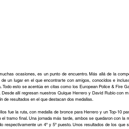
 muchas ocasiones, es un punto de encuentro. Más allá de la compe
a de un lugar en el que encontrarte con amigos, conocidos e incluso 
ra. Todo esto se acentúa en citas como los European Police & Fire G
ja. Desde allí regresan nuestros Quique Herrero y David Rubio con m
n de resultados en el que destacan dos medallas.
los fue la ruta, con medalla de bronce para Herrero y un Top-10 par
l tramo final. Una jornada más tarde, ambos se quedaron con la mie
do respectivamente un 4º y 5º puesto. Unos resultados de los que se