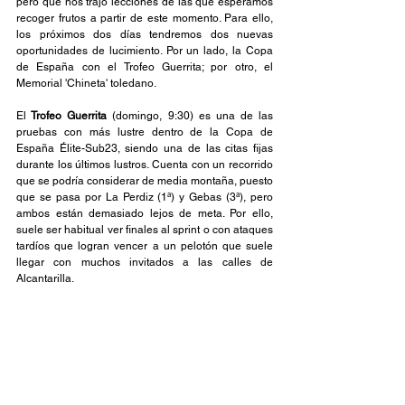
pero que nos trajo lecciones de las que esperamos 
recoger frutos a partir de este momento. Para ello, 
los próximos dos días tendremos dos nuevas 
oportunidades de lucimiento. Por un lado, la Copa 
de España con el Trofeo Guerrita; por otro, el 
Memorial 'Chineta' toledano.
El
 Trofeo Guerrita 
(domingo, 9:30) es una de las 
pruebas con más lustre dentro de la Copa de 
España Élite-Sub23, siendo una de las citas fijas 
durante los últimos lustros. Cuenta con un recorrido 
que se podría considerar de media montaña, puesto 
que se pasa por La Perdiz (1ª) y Gebas (3ª), pero 
ambos están demasiado lejos de meta. Por ello, 
suele ser habitual ver finales al sprint o con ataques 
tardíos que logran vencer a un pelotón que suele 
llegar con muchos invitados a las calles de 
Alcantarilla.