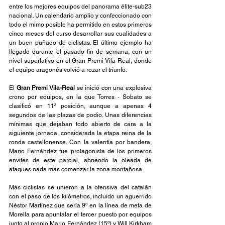
entre los mejores equipos del panorama élite-sub23 
nacional. Un calendario amplio y confeccionado con 
todo el mimo posible ha permitido en estos primeros 
cinco meses del curso desarrollar sus cualidades a 
un buen puñado de ciclistas. El último ejemplo ha 
llegado durante el pasado fin de semana, con un 
nivel superlativo en el Gran Premi Vila-Real, donde 
el equipo aragonés volvió a rozar el triunfo.
El 
Gran Premi Vila-Real 
se inició con una explosiva 
crono por equipos, en la que Torres - Sobato se 
clasificó en 11ª posición, aunque a apenas 4 
segundos de las plazas de podio. Unas diferencias 
mínimas que dejaban todo abierto de cara a la 
siguiente jornada, considerada la etapa reina de la 
ronda castellonense. Con la valentía por bandera, 
Mario Fernández fue protagonista de los primeros 
envites de este parcial, abriendo la oleada de 
ataques nada más comenzar la zona montañosa.
Más ciclistas se unieron a la ofensiva del catalán 
con el paso de los kilómetros, incluido un aguerrido 
Néstor Martínez que sería 9º en la línea de meta de 
Morella para apuntalar el tercer puesto por equipos 
junto al propio Mario Fernández (15º) y Will Kirkham 