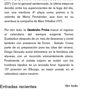
(25º). Con la general sentenciada, la última etapa se 
decidió entre los supervivientes de la fuga del día, 
con una meritoria 4ª plaza como premio a la 
valentía de Mario Fernández, que tuvo en su 
aventura la compañía de Marc Villalba (15º).
Por otro lado, la 
Gasteizko Proba
 marcó el regreso 
al calendario del siempre exigente Torneo 
Euskaldun después de un mes de descanso y contó 
también con presencia de Torres - Sobato. Como 
parte de su preparación para las citas del verano, 
Diego Gonzalo sumó kilómetros en la frenética cita 
alavesa, con un recorrido eminentemente plano. 
Finalmente, el ciclista riojano se codeó con los 
hombres rápidos en un revirado final, logrando la 
15ª posición en Elburgo, su mejor puesto en el 
calendario vasco-navarro.
Ver todo
Entradas recientes