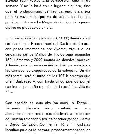
Barceló Team vuelve a la competición este fin de 
semana. Y no lo hará en un lugar cualquiera, sino 
que el protagonismo de las carreras viaja por 
primera vez en lo que va de año a los bonitos 
parajes de Huesca La Magia, donde tendrá lugar un 
díptico de pruebas de un día.
El primer día de competición (S, 10:00) llevará a los 
ciclistas desde Huesca hasta el Castillo de Loarre, 
con pasos intermedios por Ayerbe, Arguís o las 
cercanías de los Mallos de Riglos para acumular 
150 kilómetros y 2000 metros de desnivel positivo. 
Además, esta jornada servirá también para definir a 
los campeones aragoneses de la categoría. Un día 
más tarde, será el turno de los 107 kilómetros que 
unen Barbastro y, con hasta cinco puertos por el 
camino, el pequeño repecho de la escénica villa de 
Aínsa.
Con ocasión de esta cita 'en casa', el Torres - 
Fernando Barceló Team contará en sus 
alineaciones con todos sus efectivos, a excepción 
de Hamish Strachan y los lesionados (Adrián García 
y Diego Gonzalo). Con entre 10 y 11 ciclistas 
inscritos para cada carrera, prácticamente todos los 