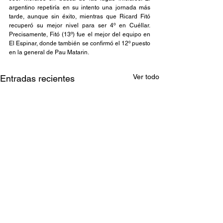
argentino repetiría en su intento una jornada más 
tarde, aunque sin éxito, mientras que Ricard Fitó 
recuperó su mejor nivel para ser 4º en Cuéllar. 
Precisamente, Fitó (13º) fue el mejor del equipo en 
El Espinar, donde también se confirmó el 12º puesto 
en la general de Pau Matarin.
Ver todo
Entradas recientes