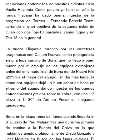
actuaciones portentosas de nuestros ciclistas en la 
Vuelta Hispania. Como pasara ya hace un año, la 
ronda hispana ha dado buena muestra de la 
progresión del Torrres - Fernando Barceló Team, 
cerrando el gran objetivo de la segunda mitad de 
curso con dos Top-10 parciales, varias fugas y un 
Top-15 en la general.
La Vuelta Hispania arrancó por las carreteras 
aragonesas con Callum Twelves como protagonista 
en una fuga camino de Borja, que no llegó a buen 
puerto por el empuje de los equipos extranjeros 
antes del empinado final de Borja donde Ricard Fitó 
(23º) fue el mejor del equipo. Un día más tarde, la 
crono por equipos dejó un buen sabor de boca en 
el seno del equipo dando muestra de los buenos 
entrenamientos previos sobre la 'cabra', con una 11ª 
plaza a 1' 30" de Aix en Provence, holgados 
ganadores.
Sería en la etapa reina del lunes cuando llegaría el 
9º puesto de Pau Matarin tras una durísima jornada 
de camino a la Fuente del Chivo en la que 
habíamos tenido protagonismo de Diego Gonzalo y 
Joel Morales en busca de las fugas iniciales. El 