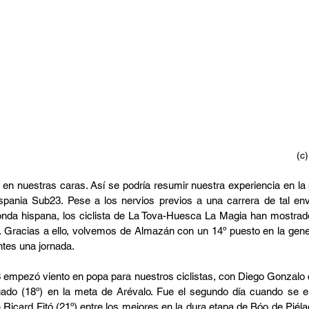
(c
en nuestras caras. Así se podría resumir nuestra experiencia en la 
pania Sub23. Pese a los nervios previos a una carrera de tal env
onda hispana, los ciclista de La Tova-Huesca La Magia han mostra
a. Gracias a ello, volvemos de Almazán con un 14º puesto en la gener
ntes una jornada.
 empezó viento en popa para nuestros ciclistas, con Diego Gonzalo c
tuado (18º) en la meta de Arévalo. Fue el segundo día cuando se e
 Ricard Fitó (21º) entre los mejores en la dura etapa de Bóo de Piélag