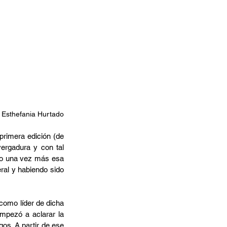
) Esthefania Hurtado
primera edición (de 
ergadura y con tal 
do una vez más esa 
al y habiendo sido 
omo líder de dicha 
mpezó a aclarar la 
os. A partir de ese 