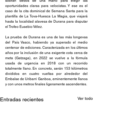
sobran dedos de una mano para elegir las 
oportunidades claras para velocistas. Y ese es el 
caso de la cita dominical de Semana Santa para la 
plantilla de La Tova-Huesca La Magia, que viajará 
hasta la localidad alavesa de Durana para disputar 
el Trofeo Eusebio Vélez.
La prueba de Durana es una de las más longevas 
del País Vasco, habiendo ya superado el medio 
centenar de ediciones. Caracterizada en los últimos 
años por la inclusión de una exigente cota cerca de 
meta (Gatzaga), en 2022 se vuelve a la fórmula 
usada de urgencia en 2018 con un recorrido 
totalmente llano. En concreto, serán 153 kilómetros 
divididos en cuatro vueltas por alrededor del 
Embalse de Uribarri Ganboa, eminentemente llanos 
y con unos metros finales ligeramente ascendentes.
Ver todo
Entradas recientes