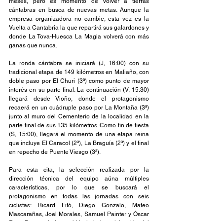
meses, pero es momento de volver a tierras 
cántabras en busca de nuevas metas. Aunque la 
empresa organizadora no cambie, esta vez es la 
Vuelta a Cantabria la que repartirá sus galardones y 
donde La Tova-Huesca La Magia volverá con más 
ganas que nunca.
La ronda cántabra se iniciará (J, 16:00) con su 
tradicional etapa de 149 kilómetros en Maliaño, con 
doble paso por El Churi (3ª) como punto de mayor 
interés en su parte final. La continuación (V, 15:30) 
llegará desde Vioño, donde el protagonismo 
recaerá en un cuádruple paso por La Montaña (3ª) 
junto al muro del Cementerio de la localidad en la 
parte final de sus 135 kilómetros. Como fin de fiesta 
(S, 15:00), llegará el momento de una etapa reina 
que incluye El Caracol (2ª), La Braguía (2ª) y el final 
en repecho de Puente Viesgo (3ª).
Para esta cita, la selección realizada por la 
dirección técnica del equipo aúna múltiples 
características, por lo que se buscará el 
protagonismo en todas las jornadas con seis 
ciclistas: Ricard Fitó, Diego Gonzalo, Mateo 
Mascarañas, Joel Morales, Samuel Painter y Óscar 