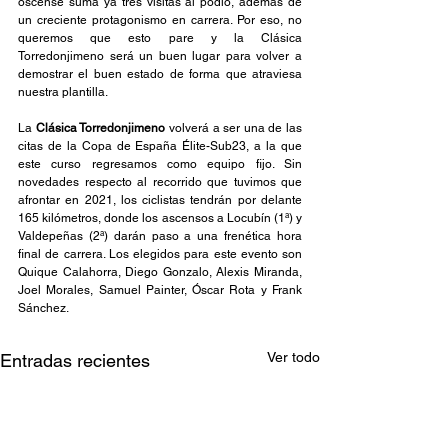
oscense suma ya tres visitas al podio, además de 
un creciente protagonismo en carrera. Por eso, no 
queremos que esto pare y la Clásica 
Torredonjimeno será un buen lugar para volver a 
demostrar el buen estado de forma que atraviesa 
nuestra plantilla.
La 
Clásica Torredonjimeno
 volverá a ser una de las 
citas de la Copa de España Élite-Sub23, a la que 
este curso regresamos como equipo fijo. Sin 
novedades respecto al recorrido que tuvimos que 
afrontar en 2021, los ciclistas tendrán por delante 
165 kilómetros, donde los ascensos a Locubín (1ª) y 
Valdepeñas (2ª) darán paso a una frenética hora 
final de carrera. Los elegidos para este evento son 
Quique Calahorra, Diego Gonzalo, Alexis Miranda, 
Joel Morales, Samuel Painter, Óscar Rota y Frank 
Sánchez.
Ver todo
Entradas recientes