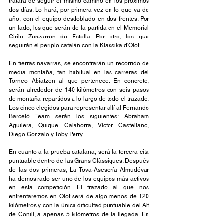
tratará de seguir el mismo camino en los próximos 
dos días. Lo hará, por primera vez en lo que va de 
año, con el equipo desdoblado en dos frentes. Por 
un lado, los que serán de la partida en el Memorial 
Cirilo Zunzarren de Estella. Por otro, los que 
seguirán el periplo catalán con la Klassika d'Olot.
En tierras navarras, se encontrarán un recorrido de 
media montaña, tan habitual en las carreras del 
Torneo Abiatzen al que pertenece. En concreto, 
serán alrededor de 140 kilómetros con seis pasos 
de montaña repartidos a lo largo de todo el trazado. 
Los cinco elegidos para representar allí al Fernando 
Barceló Team serán los siguientes: Abraham 
Aguilera, Quique Calahorra, Víctor Castellano, 
Diego Gonzalo y Toby Perry.
En cuanto a la prueba catalana, será la tercera cita 
puntuable dentro de las Grans Clàssiques. Después 
de las dos primeras, La Tova-Asesoría Almudévar 
ha demostrado ser uno de los equipos más activos 
en esta competición. El trazado al que nos 
enfrentaremos en Olot será de algo menos de 120 
kilómetros y con la única dificultad puntuable del Alt 
de Conill, a apenas 5 kilómetros de la llegada. En 