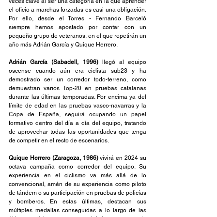
veces clave al ser una categoría en la que aprender 
el oficio a marchas forzadas es casi una obligación. 
Por ello, desde el Torres - Fernando Barceló 
siempre hemos apostado por contar con un 
pequeño grupo de veteranos, en el que repetirán un 
año más Adrián García y Quique Herrero.
Adrián García (Sabadell, 1996)
 llegó al equipo 
oscense cuando aún era ciclista sub23 y ha 
demostrado ser un corredor todo-terreno, como 
demuestran varios Top-20 en pruebas catalanas 
durante las últimas temporadas. Por encima ya del 
límite de edad en las pruebas vasco-navarras y la 
Copa de España, seguirá ocupando un papel 
formativo dentro del día a día del equipo, tratando 
de aprovechar todas las oportunidades que tenga 
de competir en el resto de escenarios.
Quique Herrero (Zaragoza, 1986)
 vivirá en 2024 su 
octava campaña como corredor del equipo. Su 
experiencia en el ciclismo va más allá de lo 
convencional, amén de su experiencia como piloto 
de tándem o su participación en pruebas de policías 
y bomberos. En estas últimas, destacan sus 
múltiples medallas conseguidas a lo largo de las 