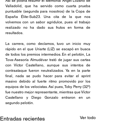
Así se podría resumir el Memorial Ángel Lozano de 
Valladolid, que ha servido como cuarta prueba 
puntuable (segunda para nosotros) de la Copa de 
España Élite-Sub23. Una cita de la que nos 
volvemos con un sabor agridulce, pues el trabajo 
realizado no ha dado sus frutos en forma de 
resultados.
La carrera, como decíamos, tuvo un inicio muy 
rápido en el que Uriarte (LIZ) se escapó en busca 
de todos los premios intermedios. En el pelotón, La 
Tova-Asesoría Almudévar trató de jugar sus cartas 
con Víctor Castellano, aunque sus intentos de 
contraataque fueron neutralizados. Ya en la parte 
final, nada se pudo hacer para evitar el sprint 
masivo debido al fuerte ritmo promovido por los 
equipos de los velocistas. Así pues, Toby Perry (32º) 
fue nuestro mejor representante, mientras que Víctor 
Castellano y Diego Gonzalo entraron en un 
segundo pelotón.
Ver todo
Entradas recientes