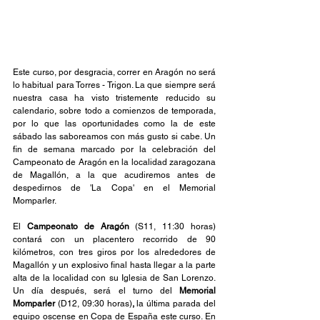
Este curso, por desgracia, correr en Aragón no será 
lo habitual para Torres - Trigon. La que siempre será 
nuestra casa ha visto tristemente reducido su 
calendario, sobre todo a comienzos de temporada, 
por lo que las oportunidades como la de este 
sábado las saboreamos con más gusto si cabe. Un 
fin de semana marcado por la celebración del 
Campeonato de Aragón en la localidad zaragozana 
de Magallón, a la que acudiremos antes de 
despedirnos de 'La Copa' en el Memorial 
Momparler.
El 
Campeonato de Aragón 
(S11, 11:30 horas) 
contará con un placentero recorrido de 90 
kilómetros, con tres giros por los alrededores de 
Magallón y un explosivo final hasta llegar a la parte 
alta de la localidad con su Iglesia de San Lorenzo. 
Un día después, será el turno del 
Memorial 
Momparler 
(D12, 09:30 horas)
, 
la última parada del 
equipo oscense en Copa de España este curso. En 