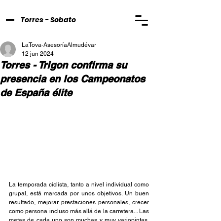
Torres - Sobato
LaTova-AsesoríaAlmudévar
12 jun 2024
Torres - Trigon confirma su
presencia en los Campeonatos
de España élite
La temporada ciclista, tanto a nivel individual como 
grupal, está marcada por unos objetivos. Un buen 
resultado, mejorar prestaciones personales, crecer 
como persona incluso más allá de la carretera... Las 
metas de cada uno son muchas y muy variopintas. 