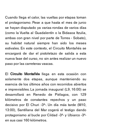
Cuando llega el calor, las vueltas por etapas toman 
el protagonismo. Pese a que hasta el mes de junio 
se hayan disputado ya varias rondas de varios días 
(como la Vuelta al Guadalentín o la Bidasoa Itzulia, 
ambas con gran nivel por parte de Torres - Sobato), 
su habitat natural siempre han sido los meses 
estivales. En este contexto, el Circuito Montañés se 
encargará de dar el pistoletazo de salida a esta 
nueva fase del curso, no sin antes realizar un nuevo 
paso por las carreteras vascas.
El 
Circuito Montañés 
llega en esta ocasión con 
solamente dos etapas, aunque manteniendo su 
esencia de los últimos años con recorridos abiertos 
e imprevisibles. La jornada inaugural (L9, 16:00) se 
desarrollará en Renedo de Piélagos, con 129 
kilómetros de constantes repechos y un paso 
decisivo por El Churi -3ª-. Un día más tarde (M10, 
13:00), Santillana del Mar cogerá el testigo dando 
protagonismo al bucle por Cildad -3ª- y Ubiarco -3ª- 
en sus casi 160 kilómetros.