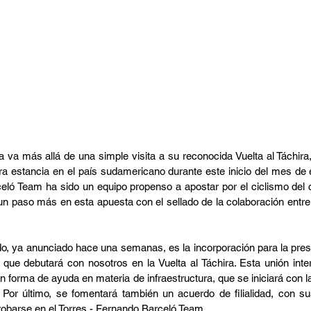
 va más allá de una simple visita a su reconocida Vuelta al Táchira,
ra estancia en el país sudamericano durante este inicio del mes de 
celó Team ha sido un equipo propenso a apostar por el ciclismo del c
un paso más en esta apuesta con el sellado de la colaboración entre 
do, ya anunciado hace una semanas, es la incorporación para la pres
que debutará con nosotros en la Vuelta al Táchira. Esta unión inter
en forma de ayuda en materia de infraestructura, que se iniciará con la
or último, se fomentará también un acuerdo de filialidad, con sus
robarse en el Torres - Fernando Barceló Team.