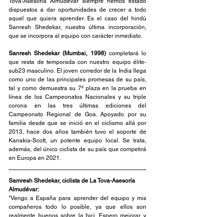
Tova-Asesoría Almudévar siempre hemos estado 
dispuestos a dar oportunidades de crecer a todo 
aquel que quiera aprender. Es el caso del hindú 
Sanresh Shedekar, nuestra última incorporación, 
que se incorpora al equipo con carácter inmediato.
Sanresh Shedekar (Mumbai, 1998) 
completará lo 
que resta de temporada con nuestro equipo élite-
sub23 masculino. El joven corredor de la India llega 
como uno de las principales promesas de su país, 
tal y como demuestra su 7ª plaza en la prueba en 
línea de los Campeonatos Nacionales y su triple 
corona en las tres últimas ediciones del 
Campeonato Regional de Goa. Apoyado por su 
familia desde que se inició en el ciclismo allá por 
2013, hace dos años también tuvo el soporte de 
Kanakia-Scott, un potente equipo local. Se trata, 
además, del único ciclista de su país que competirá 
en Europa en 2021.
Samresh Shedekar, ciclista de La Tova-Asesoría 
Almudévar:
"Vengo a España para aprender del equipo y mis 
compañeros todo lo posible, ya que ellos son 
realmente buenos sobre la bici. Espero mejorar y 