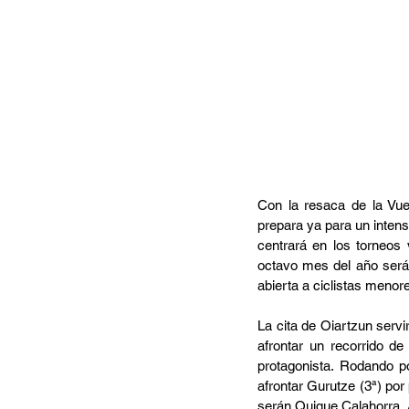
Con la resaca de la Vu
prepara ya para un intens
centrará en los torneos 
octavo mes del año será 
abierta a ciclistas menor
La cita de Oiartzun servir
afrontar un recorrido de
protagonista. Rodando p
afrontar Gurutze (3ª) por 
serán Quique Calahorra, 