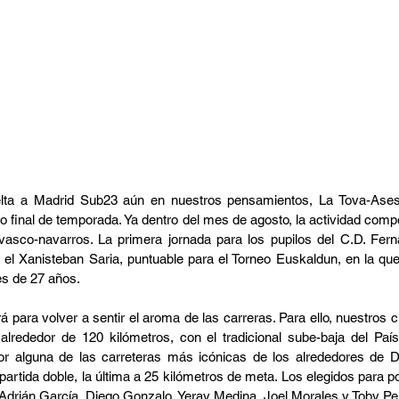
elta a Madrid Sub23 aún en nuestros pensamientos, La Tova-Ases
o final de temporada. Ya dentro del mes de agosto, la actividad compet
vasco-navarros. La primera jornada para los pupilos del C.D. Fern
el Xanisteban Saria, puntuable para el Torneo Euskaldun, en la que l
es de 27 años.
á para volver a sentir el aroma de las carreras. Para ello, nuestros ci
 alrededor de 120 kilómetros, con el tradicional sube-baja del Pa
or alguna de las carreteras más icónicas de los alrededores de D
partida doble, la última a 25 kilómetros de meta. Los elegidos para por
Adrián García, Diego Gonzalo, Yeray Medina, Joel Morales y Toby Per