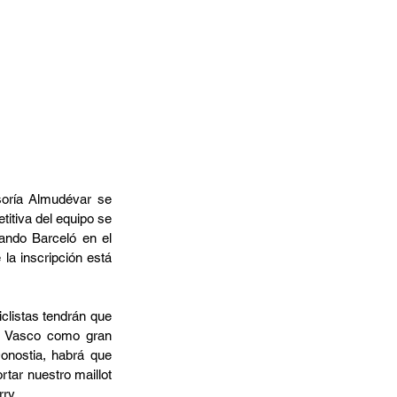
oría Almudévar se 
itiva del equipo se 
ando Barceló en el 
a inscripción está 
clistas tendrán que 
ís Vasco como gran 
onostia, habrá que 
tar nuestro maillot 
ry.