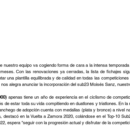
a de nuestro equipo va cogiendo forma de cara a la intensa temporada
eses. Con las renovaciones ya cerradas, la lista de fichajes sigu
tar una plantilla equilibrada y de calidad en todas las competicione
oy nos alegra anunciar la incorporación del sub23 Moisés Sanz, nuestro
00) 
apenas tiene un año de experiencia en el ciclismo de competic
de estar toda su vida compitiendo en duatlones y triatlones. En la 
manchego de adopción cuenta con medallas (plata y bronce) a nivel na
sta, destacó en la Vuelta a Zamora 2020, colándose en el Top-10 Sub
2, espera "seguir con la progresión actual y disfrutar de la competici