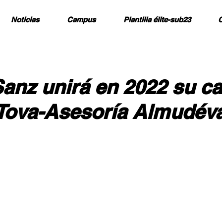
Noticias
Campus
Plantilla élite-sub23
C
anz unirá en 2022 su c
 Tova-Asesoría Almudév