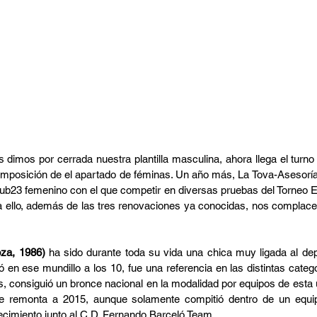
dimos por cerrada nuestra plantilla masculina, ahora llega el turno 
composición de el apartado de féminas. Un año más, La Tova-Asesorí
-sub23 femenino con el que competir en diversas pruebas del Torneo E
ello, además de las tres renovaciones ya conocidas, nos complace a
za, 1986) 
ha sido durante toda su vida una chica muy ligada al dep
en ese mundillo a los 10, fue una referencia en las distintas catego
 consiguió un bronce nacional en la modalidad por equipos de esta úl
se remonta a 2015, aunque solamente compitió dentro de un equip
ecimiento junto al C.D. Fernando Barceló Team.