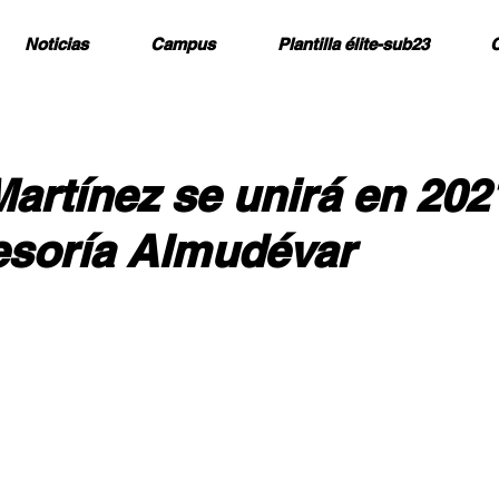
Noticias
Campus
Plantilla élite-sub23
C
artínez se unirá en 202
esoría Almudévar