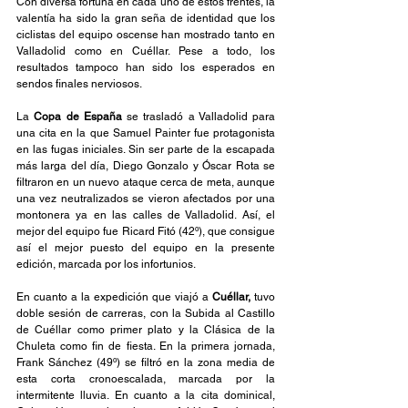
Con diversa fortuna en cada uno de estos frentes, la 
valentía ha sido la gran seña de identidad que los 
ciclistas del equipo oscense han mostrado tanto en 
Valladolid como en Cuéllar. Pese a todo, los 
resultados tampoco han sido los esperados en 
sendos finales nerviosos.
La 
Copa de España
 se trasladó a Valladolid para 
una cita en la que Samuel Painter fue protagonista 
en las fugas iniciales. Sin ser parte de la escapada 
más larga del día, Diego Gonzalo y Óscar Rota se 
filtraron en un nuevo ataque cerca de meta, aunque 
una vez neutralizados se vieron afectados por una 
montonera ya en las calles de Valladolid. Así, el 
mejor del equipo fue Ricard Fitó (42º), que consigue 
así el mejor puesto del equipo en la presente 
edición, marcada por los infortunios.
En cuanto a la expedición que viajó a 
Cuéllar,
 tuvo 
doble sesión de carreras, con la Subida al Castillo 
de Cuéllar como primer plato y la Clásica de la 
Chuleta como fin de fiesta. En la primera jornada, 
Frank Sánchez (49º) se filtró en la zona media de 
esta corta cronoescalada, marcada por la 
intermitente lluvia. En cuanto a la cita dominical, 