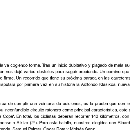
 va cogiendo forma. Tras un inicio dubitativo y plagado de mala sue
n nos dejó varios destellos para seguir creciendo. Un camino que
 firme. Un recorrido que tiene su próxima parada en las carretera
putará por primera vez en su historia la Aiztondo Klasikoa, nueva 
erca de cumplir una veintena de ediciones, es la prueba que comie
 inconfundible circuito ratonero como principal característica, este
a Copa'. En total, los ciclistas deberán recorrer 140 kilómetros, con 
censo a Alkiza (2ª). Para esta batalla, nuestros elegidos son Ricar
randa, Samuel Painter, Óscar Rota y Moisés Sanz.