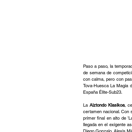
Paso a paso, la temporada
de semana de competició
con calma, pero con paso
Tova-Huesca La Magia dis
España Élite-Sub23.
La 
Aiztondo Klasikoa
, c
certamen nacional. Con su
primer final en alto de 'L
llegada en el exigente as
Diego Gonzalo, Alexis Mi