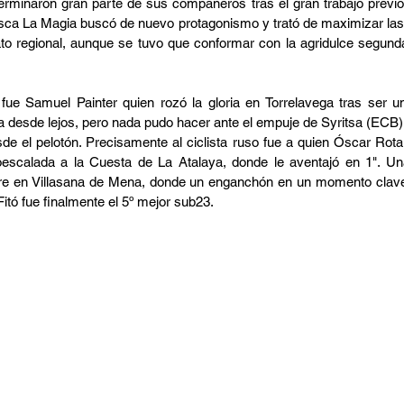
terminaron gran parte de sus compañeros tras el gran trabajo previo.
ca La Magia buscó de nuevo protagonismo y trató de maximizar las
o regional, aunque se tuvo que conformar con la agridulce segund
ue Samuel Painter quien rozó la gloria en Torrelavega tras ser u
a desde lejos, pero nada pudo hacer ante el empuje de Syritsa (ECB)
de el pelotón. Precisamente al ciclista ruso fue a quien Óscar Rota a
oescalada a la Cuesta de La Atalaya, donde le aventajó en 1". Un
erre en Villasana de Mena, donde un enganchón en un momento clave 
Fitó fue finalmente el 5º mejor sub23.