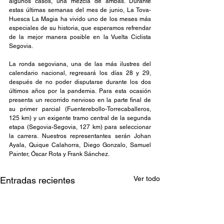
algunos casos, una mezcla de ambas. Durante 
estas últimas semanas del mes de junio, La Tova-
Huesca La Magia ha vivido uno de los meses más 
especiales de su historia, que esperamos refrendar 
de la mejor manera posible en la Vuelta Ciclista 
Segovia.
La ronda segoviana, una de las más ilustres del 
calendario nacional, regresará los días 28 y 29, 
después de no poder disputarse durante los dos 
últimos años por la pandemia. Para esta ocasión 
presenta un recorrido nervioso en la parte final de 
su primer parcial (Fuenterebollo-Torrecaballeros, 
125 km) y un exigente tramo central de la segunda 
etapa (Segovia-Segovia, 127 km) para seleccionar 
la carrera. Nuestros representantes serán Johan 
Ayala, Quique Calahorra, Diego Gonzalo, Samuel 
Painter, Óscar Rota y Frank Sánchez.
Ver todo
Entradas recientes