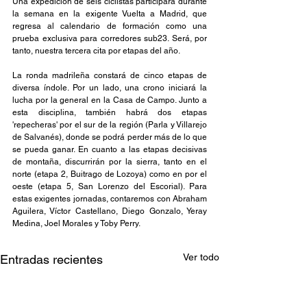
Una expedición de seis ciclistas participará durante 
la semana en la exigente Vuelta a Madrid, que 
regresa al calendario de formación como una 
prueba exclusiva para corredores sub23. Será, por 
tanto, nuestra tercera cita por etapas del año.
La ronda madrileña constará de cinco etapas de 
diversa índole. Por un lado, una crono iniciará la 
lucha por la general en la Casa de Campo. Junto a 
esta disciplina, también habrá dos etapas 
'repecheras' por el sur de la región (Parla y Villarejo 
de Salvanés), donde se podrá perder más de lo que 
se pueda ganar. En cuanto a las etapas decisivas 
de montaña, discurrirán por la sierra, tanto en el 
norte (etapa 2, Buitrago de Lozoya) como en por el 
oeste (etapa 5, San Lorenzo del Escorial). Para 
estas exigentes jornadas, contaremos con Abraham 
Aguilera, Víctor Castellano, Diego Gonzalo, Yeray 
Medina, Joel Morales y Toby Perry.
Ver todo
Entradas recientes