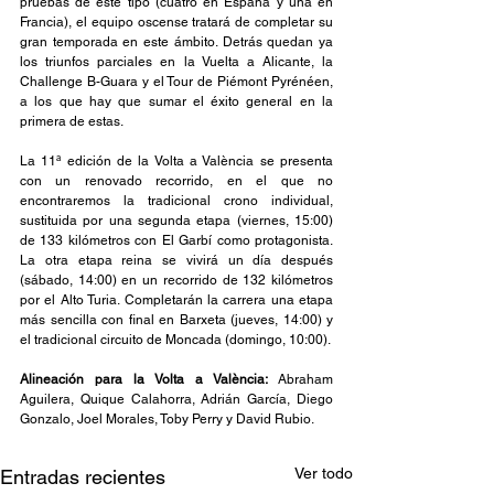
pruebas de este tipo (cuatro en España y una en 
Francia), el equipo oscense tratará de completar su 
gran temporada en este ámbito. Detrás quedan ya 
los triunfos parciales en la Vuelta a Alicante, la 
Challenge B-Guara y el Tour de Piémont Pyrénéen, 
a los que hay que sumar el éxito general en la 
primera de estas.
La 11ª edición de la Volta a València se presenta 
con un renovado recorrido, en el que no 
encontraremos la tradicional crono individual, 
sustituida por una segunda etapa (viernes, 15:00) 
de 133 kilómetros con El Garbí como protagonista. 
La otra etapa reina se vivirá un día después 
(sábado, 14:00) en un recorrido de 132 kilómetros 
por el Alto Turia. Completarán la carrera una etapa 
más sencilla con final en Barxeta (jueves, 14:00) y 
el tradicional circuito de Moncada (domingo, 10:00).
Alineación para la Volta a València: 
Abraham 
Aguilera, Quique Calahorra, Adrián García, Diego 
Gonzalo, Joel Morales, Toby Perry y David Rubio.
Ver todo
Entradas recientes