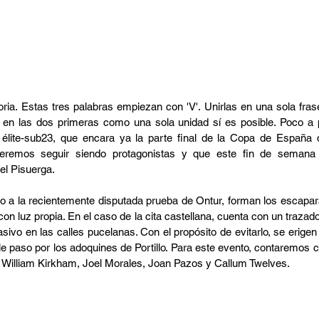
ctoria. Estas tres palabras empiezan con 'V'. Unirlas en una sola fras
 en las dos primeras como una sola unidad sí es posible. Poco a 
élite-sub23, que encara ya la parte final de la Copa de España d
eremos seguir siendo protagonistas y que este fin de semana 
del Pisuerga.
to a la recientemente disputada prueba de Ontur, forman los escapara
 con luz propia. En el caso de la cita castellana, cuenta con un trazad
sivo en las calles pucelanas. Con el propósito de evitarlo, se erigen 
e paso por los adoquines de Portillo. Para este evento, contaremos 
, William Kirkham, Joel Morales, Joan Pazos y Callum Twelves.